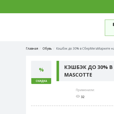
Главная
Обувь
Кэшбэк до 30% в СберМегаМаркете на
КЭШБЭК ДО 30% В
%
MASCOTTE
СКИДКА
Применили:
32