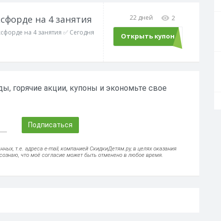
ксфорде на 4 занятия
22 дней
2
ксфорде на 4 занятия ✅ Сегодня
Открыть купон
LANG52
ы, горячие акции, купоны и экономьте свое
Подписаться
ых, т.е. адреса e-mail, компанией СкидкиДетям.ру, в целях оказания
осознаю, что моё согласие может быть отменено в любое время.