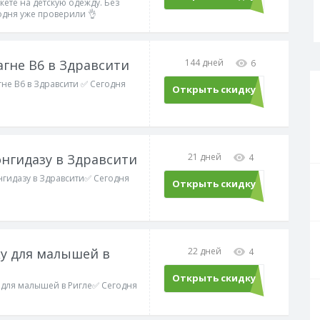
кете на детскую одежду. Без
дня уже проверили 👌
агне В6 в Здравсити
144 дней
6
гне В6 в Здравсити ✅ Сегодня
Открыть скидку
онгидазу в Здравсити
21 дней
4
нгидазу в Здравсити✅ Сегодня
Открыть скидку
ку для малышей в
22 дней
4
Открыть скидку
у для малышей в Ригле✅ Сегодня