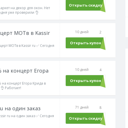
Открыть скидку
аркет на декор для окон. Нет
дня уже проверили 👌
нцерт МОТв в Kassir
10 дней
2
Открыть купон
МОТ5
церт МОТв в Kassir ru ✅ Сегодня
 на концерт Егора
10 дней
4
Открыть купон
КРИД10
 на концерт Егора Крида в
👌 Работает!
ru на один заказ
71 дней
8
ssir ru на один заказ ✅ Сегодня
Открыть скидку