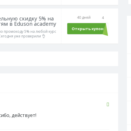
льную скидку 5% на
40 дней
4
тям в Eduson academy
Открыть купон
PROMOAI
по промокоду 5% на любой курс
Сегодня уже проверили 👌
сибо, действует!