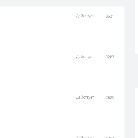
ы ИКЕА и аналоги в
Действует
8521
Открыть скидку
 ИКЕА и аналоги в Яндекс
е проверили 👌 Работает!
иль в Яндекс Маркет
Действует
3283
ь в Яндекс Маркет (Yandex
Открыть скидку
окупки✅ Сегодня уже проверили
в зёрнах в Яндекс
Действует
2629
Открыть скидку
зёрнах в Яндекс Маркет. Нет
ня уже проверили 👌 Работает!
Действует