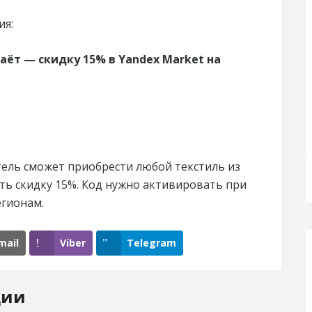
ия:
аёт — скидку 15% в Yandex Market на
тель сможет приобрести любой текстиль из
ть скидку 15%. Код нужно активировать при
егионам.
mail
Viber
Telegram
ции