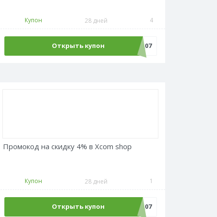
Купон
4
28 дней
Открыть купон
Адмитад_1_07
Промокод на скидку 4% в Xcom shop
Купон
1
28 дней
Открыть купон
Адмитад_4_07