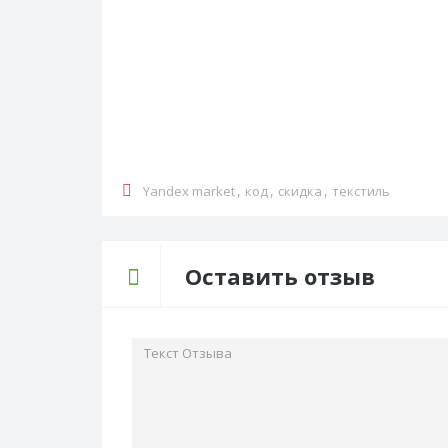
смартфон Honor 600✅ Сегодня уже п
СКИДКА
Скидка 6451 руб на пла
%
3, 13.3 в АлиЭкспресс
🔥 Рабочая скидка 6451 руб на планш
АлиЭкспресс✅ Сегодня уже проверил
СКИДКА
,
,
,
Yandex market
код
скидка
текстиль
Оставить отзыв