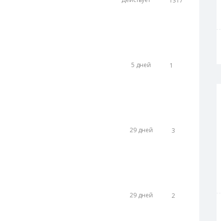
 Маркет на декор для
1317
Открыть скидку
аркет на декор для окон. Нет
дня уже проверили 👌
 смартфон Realme 16
5 дней
1
Открыть скидку
смартфон Realme 16 Pro в
ли 👌 Работает!
Экспресс на HONOR
29 дней
3
Открыть скидку
кспресс на HONOR Watch 5
👌 Работает!
iExpress на смартфон
29 дней
2
Открыть скидку
xpress (АлиЭкспресс) на