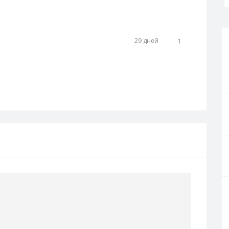
роверили 👌 Работает!
ншет Honor MagicPad
29 дней
1
Открыть скидку
ет Honor MagicPad 3, 13.3 в
и 👌 Работает!