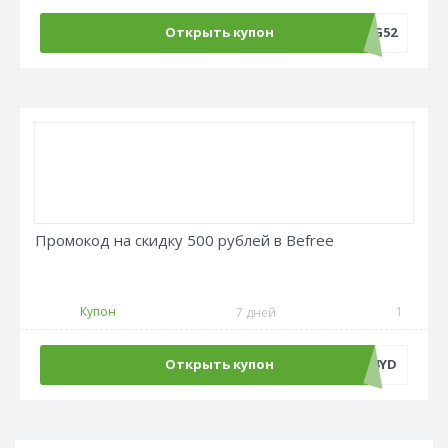
Открыть купон
LANG52
Промокод на скидку 500 рублей в Befree
Купон
1
7 дней
Открыть купон
ADM500C4YD