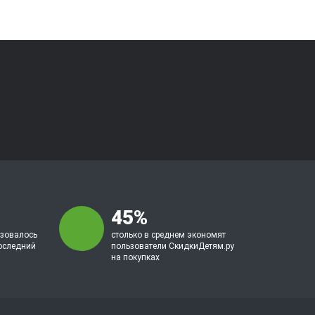
45%
ьзовалось
столько в среднем экономят
оследний
пользователи СкидкиДетям.ру
на покупках