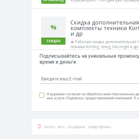
RoyalSamples✅ Сегодня уже проверил
ПРОМОКОД
Скидка дополнительная 
%
комплекты техники Kort
и др
СКИДКА
🔥 Рабочая скидка дополнительная 1
техники Korting, Smeg, DeLonghi и д
Работает!
Подписывайтесь на уникальные промокод
время и деньги
Я выражаю согласие на обработку моих персональных данн
мне услуги «Подписка», предоставляемой компанией. Я 
,
,
,
tecno
мтс
подарки
смартфоны