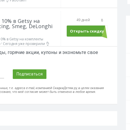
и 👌 Работает!
10% в Getsy на
49 дней
8
ing, Smeg, DeLonghi
Открыть скидку
0% в Getsy на комплекты
р✅ Сегодня уже проверили 👌
ы, горячие акции, купоны и экономьте свое
Подписаться
ых, т.е. адреса e-mail, компанией СкидкиДетям.ру, в целях оказания
осознаю, что моё согласие может быть отменено в любое время.