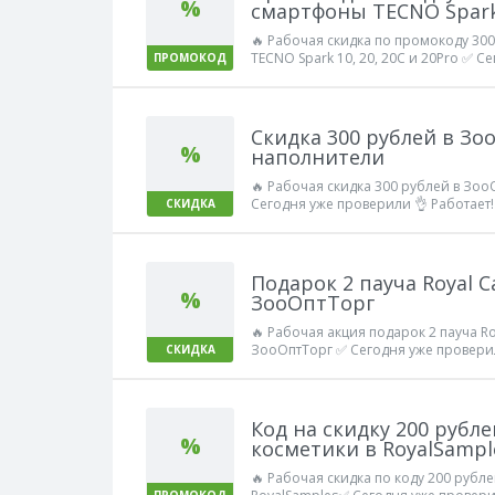
%
смартфоны TECNO Spark 
🔥 Рабочая скидка по промокоду 30
TECNO Spark 10, 20, 20C и 20Pro ✅ С
ПРОМОКОД
Работает!
Скидка 300 рублей в Зо
%
наполнители
🔥 Рабочая скидка 300 рублей в Зо
Сегодня уже проверили 👌 Работает!
СКИДКА
Подарок 2 пауча Royal Ca
%
ЗооОптТорг
🔥 Рабочая акция подарок 2 пауча Roya
ЗооОптТорг ✅ Сегодня уже проверил
СКИДКА
Код на скидку 200 рубл
%
косметики в RoyalSampl
🔥 Рабочая скидка по коду 200 рубл