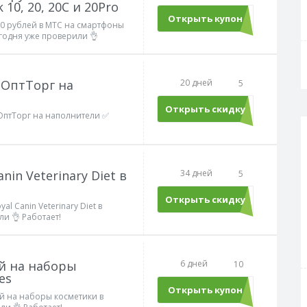
10, 20, 20C и 20Pro
Открыть купон
MTS53
00 рублей в МТС на смартфоны
егодня уже проверили 👌
оОптТорг на
20 дней
5
Открыть скидку
оОптТорг на наполнители ✅
nin Veterinary Diet в
34 дней
5
Открыть скидку
l Canin Veterinary Diet в
и 👌 Работает!
ей на наборы
6 дней
10
es
Открыть купон
ecom
ей на наборы косметики в