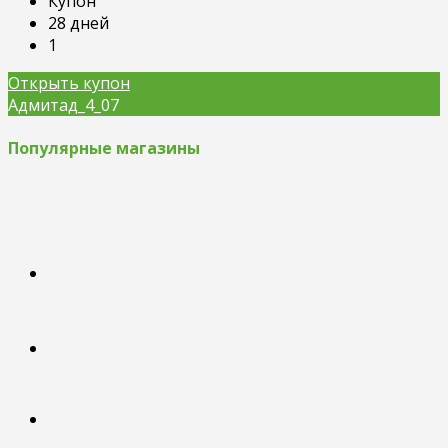
Купон
28 дней
1
Открыть купон
Адмитад_4_07
Популярные магазины