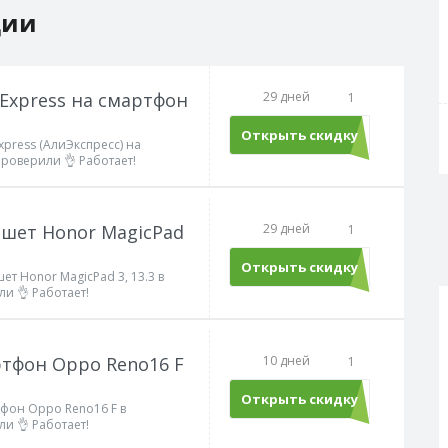
ции
iExpress на смартфон
29 дней
1
Открыть скидку
xpress (АлиЭкспресс) на
роверили 👌 Работает!
ншет Honor MagicPad
29 дней
1
Открыть скидку
ет Honor MagicPad 3, 13.3 в
и 👌 Работает!
ртфон Oppo Reno16 F
10 дней
1
Открыть скидку
тфон Oppo Reno16 F в
и 👌 Работает!