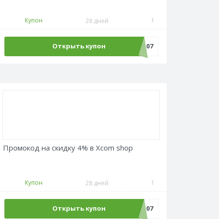
Купон
1
28 дней
Открыть купон
Адмитад_1_07
Промокод на скидку 4% в Xcom shop
Купон
1
28 дней
Открыть купон
Адмитад_4_07