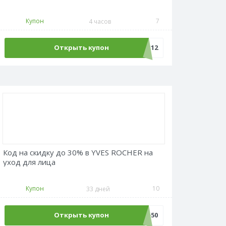
Купон
7
4 часов
Открыть купон
REPETITOR12
Код на скидку до 30% в YVES ROCHER на
уход для лица
Купон
10
33 дней
Открыть купон
Sale50