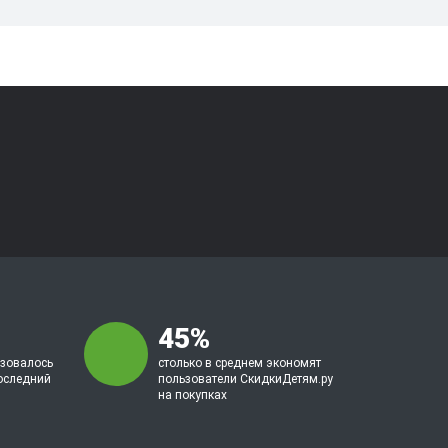
45%
ьзовалось
столько в среднем экономят
оследний
пользователи СкидкиДетям.ру
на покупках