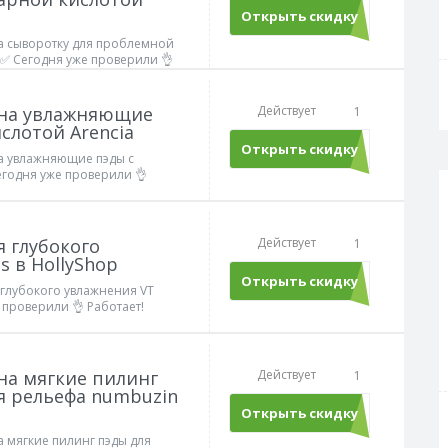
Открыть скидку
на сыворотку для проблемной
✅ Сегодня уже проверили 👌
p на увлажняющие
Действует
1
слотой Arencia
Открыть скидку
на увлажняющие пэды с
егодня уже проверили 👌
я глубокого
Действует
1
s в HollyShop
Открыть скидку
 глубокого увлажнения VT
 проверили 👌 Работает!
 на мягкие пилинг
Действует
1
 рельефа numbuzin
Открыть скидку
а мягкие пилинг пэды для