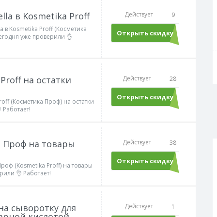
la в Kosmetika Proff
Действует
9
a в Kosmetika Proff (Косметика
Открыть скидку
егодня уже проверили 👌
Proff на остатки
Действует
28
Открыть скидку
roff (Косметика Проф) на остатки
 Работает!
а Проф на товары
Действует
38
Открыть скидку
роф (Kosmetika Proff) на товары
рили 👌 Работает!
 на сыворотку для
Действует
1
арной кислотой