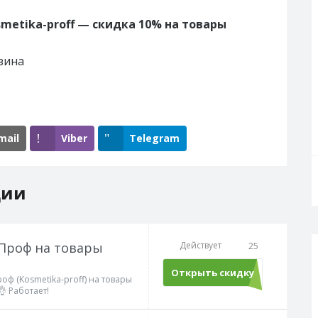
metika-proff — скидка 10% на товары
зина
mail
Viber
Telegram
ции
 Проф на товары
Действует
25
Открыть скидку
оф (Kosmetika-proff) на товары
 Работает!