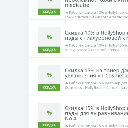
medicube
СКИДКА
🔥 Рабочая скидка 10% в HollyShop 
кожи с янтарной кислотой medicube
Работает!
Скидка 10% в HollySho
%
пэды с гиалуроновой ки
🔥 Рабочая скидка 10% в HollyShop 
гиалуроновой кислотой Arencia ✅ С
СКИДКА
Работает!
Скидка 15% на тонер дл
%
увлажнения VT Cosmetic
🔥 Рабочая скидка 15% на тонер для
Cosmetics в HollyShop ✅ Сегодня уже
СКИДКА
Скидка 15% в HollyShop
%
пэды для выравнивания
No.4
СКИДКА
🔥 Рабочая скидка 15% в HollyShop н