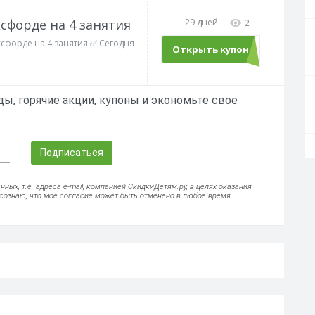
ксфорде на 4 занятия
29 дней
2
ксфорде на 4 занятия ✅ Сегодня
Открыть купон
LANG52
ы, горячие акции, купоны и экономьте свое
Подписаться
ых, т.е. адреса e-mail, компанией СкидкиДетям.ру, в целях оказания
осознаю, что моё согласие может быть отменено в любое время.