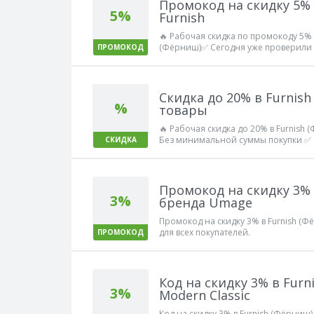
Промокод на скидку 5%
5%
Furnish
🔥 Рабочая скидка по промокоду 5% 
(Фёрниш)✅ Сегодня уже проверили 
ПРОМОКОД
Скидка до 20% в Furnis
%
товары
🔥 Рабочая скидка до 20% в Furnish
Без минимальной суммы покупки ✅ 
СКИДКА
Работает!
Промокод на скидку 3% в
3%
бренда Umage
Промокод на скидку 3% в Furnish (Ф
для всех покупателей.
ПРОМОКОД
Код на скидку 3% в Furn
3%
Modern Classic
Код на скидку 3% в Furnish (Фёрниш