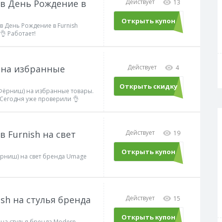
 в День Рождение в
Действует
13
Открыть купон
DAY5
в День Рождение в Furnish
 Работает!
h на избранные
Действует
4
Открыть скидку
 (Фёрниш) на избранные товары.
Сегодня уже проверили 👌
 Furnish на свет
Действует
19
Открыть купон
WOWFURNISH
ёрниш) на свет бренда Umage
ish на стулья бренда
Действует
15
Открыть купон
HIFURNISH
) на стулья бренда Modern