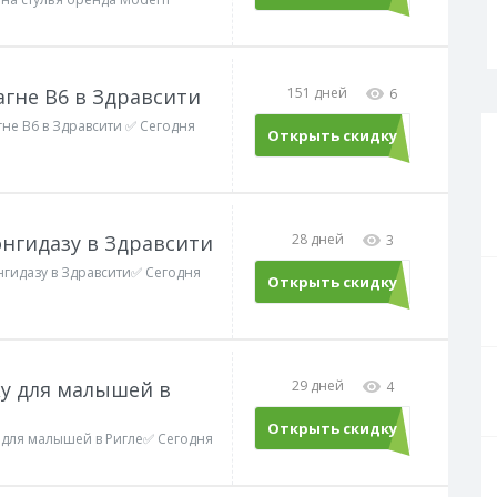
агне В6 в Здравсити
151 дней
6
гне В6 в Здравсити ✅ Сегодня
Открыть скидку
онгидазу в Здравсити
28 дней
3
нгидазу в Здравсити✅ Сегодня
Открыть скидку
ку для малышей в
29 дней
4
Открыть скидку
у для малышей в Ригле✅ Сегодня