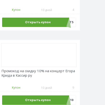
Купон
4
10 дней
Открыть купон
МОТ5
Промокод на скидку 10% на концерт Егора
Крида в Кассир ру
Купон
9
10 дней
Открыть купон
КРИД10