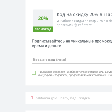
Код на скидку 20% в iTa
20%
🔥 Рабочая скидка по коду 20% в iT
проверили 👌 Работает!
ПРОМОКОД
Подписывайтесь на уникальные промокод
время и деньги
Я выражаю согласие на обработку моих персональных данн
мне услуги «Подписка», предоставляемой компанией. Я 
,
,
,
california gold
iherb
бад
скидка