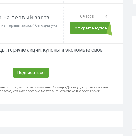
b на первый заказ
6 часов
4
ab на первый заказ✅ Сегодня уже
Открыть купон
ЖАРА
ы, горячие акции, купоны и экономьте свое
Подписаться
ых, т.е. адреса e-mail, компанией СкидкиДетям.ру, в целях оказания
осознаю, что моё согласие может быть отменено в любое время.