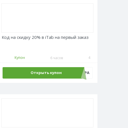
Код на скидку 20% в iTab на первый заказ
Купон
4
6 часов
Открыть купон
ЖАРА