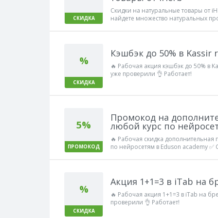
Скидки на натуральные товары от iH
найдете множество натуральных про
СКИДКА
здоровья. Цены хорошие и скидки п
Кэшбэк до 50% в Kassir 
%
🔥 Рабочая акция кэшбэк до 50% в Ka
уже проверили 👌 Работает!
СКИДКА
Промокод на дополните
5%
любой курс по нейросе
🔥 Рабочая скидка дополнительная 
по нейросетям в Eduson academy ✅ 
ПРОМОКОД
Работает!
Акция 1+1=3 в iTab на 
%
🔥 Рабочая акция 1+1=3 в iTab на б
проверили 👌 Работает!
СКИДКА