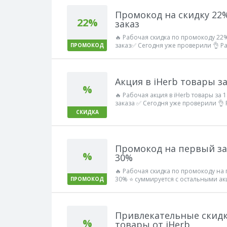
Промокод на скидку 22%
22%
заказ
🔥 Рабочая скидка по промокоду 22% 
заказ✅ Сегодня уже проверили 👌 Ра
ПРОМОКОД
Акция в iHerb товары за
%
🔥 Рабочая акция в iHerb товары за
заказа ✅ Сегодня уже проверили 👌 
СКИДКА
Промокод на первый зак
%
30%
🔥 Рабочая скидка по промокоду на п
30% ⭐ суммируется с остальными а
ПРОМОКОД
код работает 100%
Привлекательные скидк
%
товары от iHerb