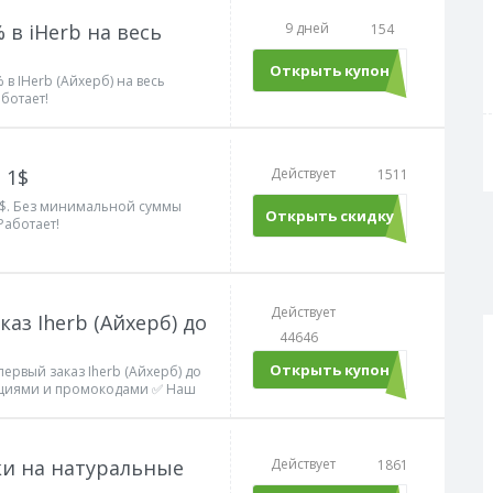
 в iHerb на весь
9 дней
154
Открыть купон
SUMMER22OFF
в IHerb (Айхерб) на весь
ботает!
 1$
Действует
1511
 1$. Без минимальной суммы
Открыть скидку
Работает!
Действует
аз Iherb (Айхерб) до
44646
Открыть купон
GBF6719
ервый заказ Iherb (Айхерб) до
кциями и промокодами ✅ Наш
и на натуральные
Действует
1861