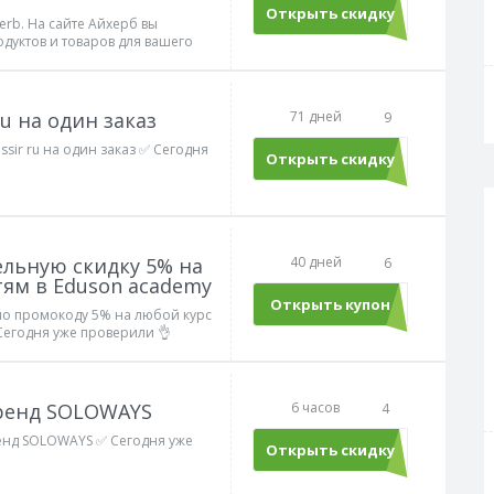
Открыть скидку
erb. На сайте Айхерб вы
дуктов и товаров для вашего
остоянно есть.
ru на один заказ
71 дней
9
ssir ru на один заказ ✅ Сегодня
Открыть скидку
льную скидку 5% на
40 дней
6
тям в Eduson academy
Открыть купон
PROMOAI
по промокоду 5% на любой курс
Сегодня уже проверили 👌
бренд SOLOWAYS
6 часов
4
ренд SOLOWAYS ✅ Сегодня уже
Открыть скидку