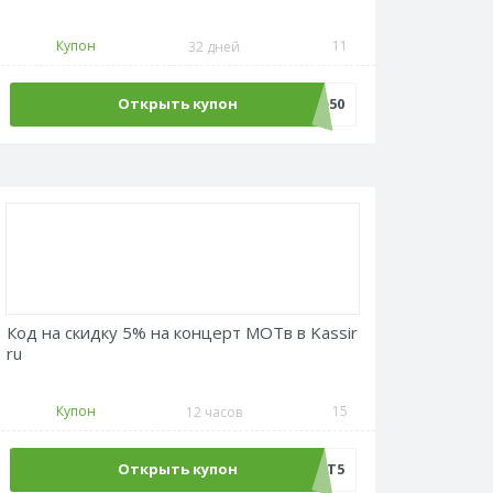
Купон
11
32 дней
Открыть купон
Sale50
Код на скидку 5% на концерт МОТв в Kassir
ru
Купон
15
12 часов
Открыть купон
МОТ5