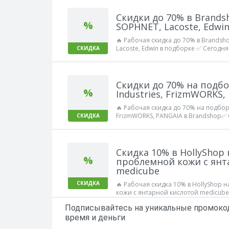
Скидки до 70% в Brands
%
SOPHNET, Lacoste, Edwi
🔥 Рабочая скидка до 70% в Brands
Lacoste, Edwin в подборке ✅ Сегодня
СКИДКА
Скидки до 70% на подбо
%
Industries, FrizmWORKS,
🔥 Рабочая скидка до 70% на подборк
FrizmWORKS, PANGAIA в Brandshop✅ 
СКИДКА
Работает!
Скидка 10% в HollyShop
%
проблемной кожи с янт
medicube
СКИДКА
🔥 Рабочая скидка 10% в HollyShop 
кожи с янтарной кислотой medicube
Работает!
Подписывайтесь на уникальные промокод
время и деньги