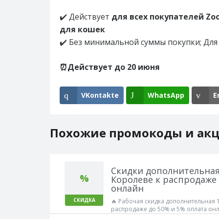
✔️ Действует
для всех покупателей Zo
для кошек
✔️ Без минимальной суммы покупки; Для
⏰Действует до 20 июня
VKontakte
WhatsApp
E
Похожие промокоды и ак
Скидки дополнительная
%
Королеве к распродаже 
онлайн
СКИДКА
🔥 Рабочая скидка дополнительная 
распродаже до 50% и 5% оплата он
👌 Работает!