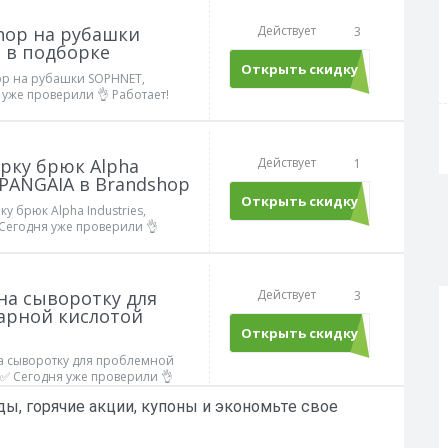
hop на рубашки
Действует
3
n в подборке
Открыть скидку
hop на рубашки SOPHNET,
 уже проверили 👌 Работает!
рку брюк Alpha
Действует
1
 PANGAIA в Brandshop
Открыть скидку
у брюк Alpha Industries,
Сегодня уже проверили 👌
 на сыворотку для
Действует
3
арной кислотой
Открыть скидку
на сыворотку для проблемной
✅ Сегодня уже проверили 👌
ы, горячие акции, купоны и экономьте свое