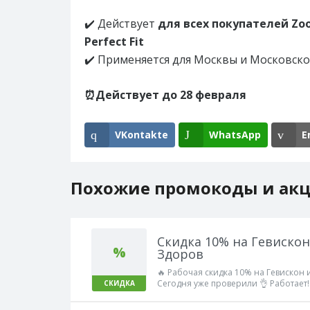
✔️ Действует
для всех покупателей Zo
Perfect Fit
✔️ Применяется для Москвы и Московско
⏰Действует до 28 февраля
VKontakte
WhatsApp
E
Похожие промокоды и ак
Скидка 10% на Гевискон
%
Здоров
🔥 Рабочая скидка 10% на Гевискон 
Сегодня уже проверили 👌 Работает!
СКИДКА