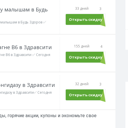
ку малышам в Будь
33 дней
3
Открыть скидку
у малышам в Будь Здоров ✅
агне В6 в Здравсити
155 дней
4
гне В6 в Здравсити ✅ Сегодня
Открыть скидку
онгидазу в Здравсити
32 дней
3
нгидазу в Здравсити✅ Сегодня
Открыть скидку
ы, горячие акции, купоны и экономьте свое