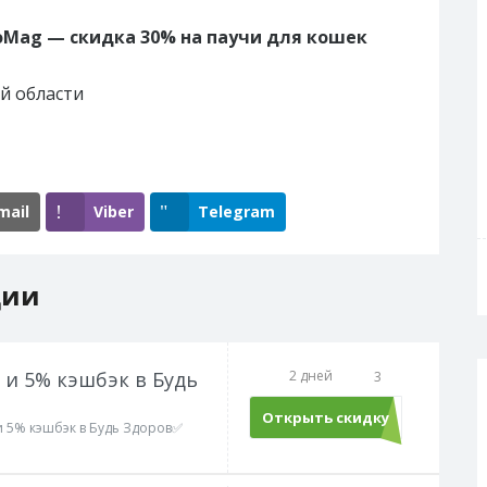
oMag — скидка 30% на паучи для кошек
й области
mail
Viber
Telegram
ции
 и 5% кэшбэк в Будь
2 дней
3
Открыть скидку
и 5% кэшбэк в Будь Здоров✅