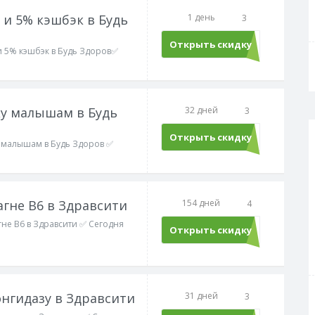
 и 5% кэшбэк в Будь
1 день
3
Открыть скидку
и 5% кэшбэк в Будь Здоров✅
ку малышам в Будь
32 дней
3
Открыть скидку
у малышам в Будь Здоров ✅
агне В6 в Здравсити
154 дней
4
гне В6 в Здравсити ✅ Сегодня
Открыть скидку
онгидазу в Здравсити
31 дней
3