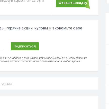
нгидазу в Здравсити✅ Сегодня
Открыть скидку
ы, горячие акции, купоны и экономьте свое
Подписаться
ых, т.е. адреса e-mail, компанией СкидкиДетям.ру, в целях оказания
осознаю, что моё согласие может быть отменено в любое время.
,
скидка