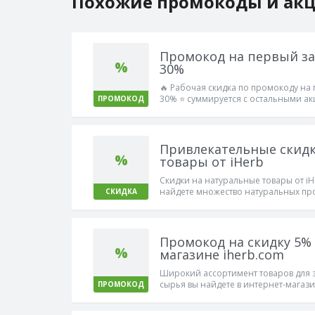
Похожие промокоды и ак
Промокод на первый зак
%
30%
🔥 Рабочая скидка по промокоду на п
30% ⭐ суммируется с остальными а
ПРОМОКОД
код работает 100%
Привлекательные скидк
%
товары от iHerb
Скидки на натуральные товары от iH
найдете множество натуральных про
СКИДКА
здоровья. Цены хорошие и скидки п
Промокод на скидку 5% 
%
магазине iherb.com
Широкий ассортимент товаров для 
сырья вы найдете в интернет-магази
ПРОМОКОД
ценам.