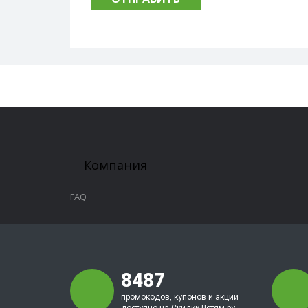
Компания
FAQ
8487
промокодов, купонов и акций