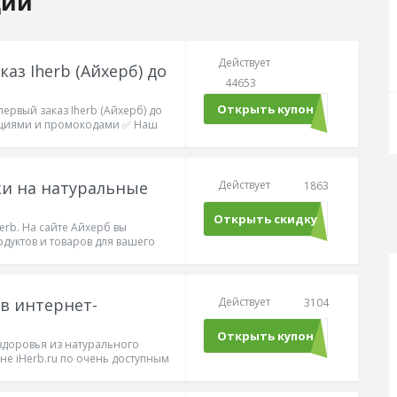
ции
Действует
аз Iherb (Айхерб) до
44653
Открыть купон
GBF6719
ервый заказ Iherb (Айхерб) до
кциями и промокодами ✅ Наш
и на натуральные
Действует
1863
Открыть скидку
erb. На сайте Айхерб вы
дуктов и товаров для вашего
остоянно есть.
в интернет-
Действует
3104
Открыть купон
GBF6719
здоровья из натурального
не iHerb.ru по очень доступным