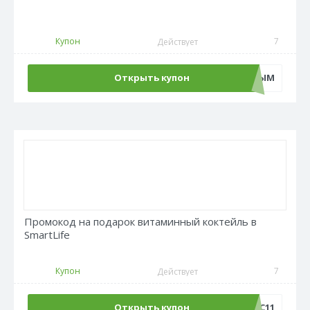
Купон
7
Действует
Открыть купон
БУДЬПЕРВЫМ
Промокод на подарок витаминный коктейль в
SmartLife
Купон
7
Действует
Открыть купон
AFC11