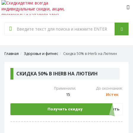
Tog
nav
Главная
Здоровье и фитнес
Скидка 50% в iHerb на Лютеин
СКИДКА 50% В IHERB НА ЛЮТЕИН
Применили:
До окончания:
15
Истек
Открыть
Получить скидку