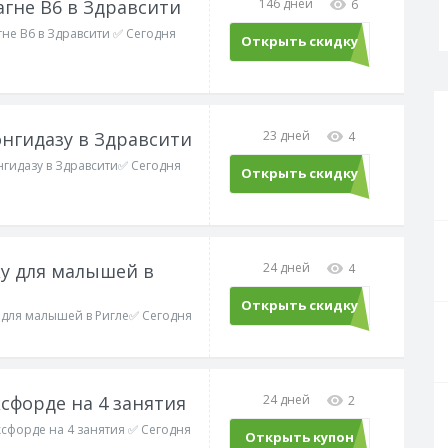
агне В6 в Здравсити
146 дней
6
гне В6 в Здравсити ✅ Сегодня
Открыть скидку
онгидазу в Здравсити
23 дней
4
нгидазу в Здравсити✅ Сегодня
Открыть скидку
ку для малышей в
24 дней
4
Открыть скидку
у для малышей в Ригле✅ Сегодня
ксфорде на 4 занятия
24 дней
2
ксфорде на 4 занятия ✅ Сегодня
Открыть купон
LANG52