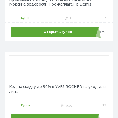
Морские водоросли Про-Коллаген в Elemis
Купон
6
1 день
Открыть купон
sale50crem
Код на скидку до 30% в YVES ROCHER на уход для
лица
Купон
12
6 часов