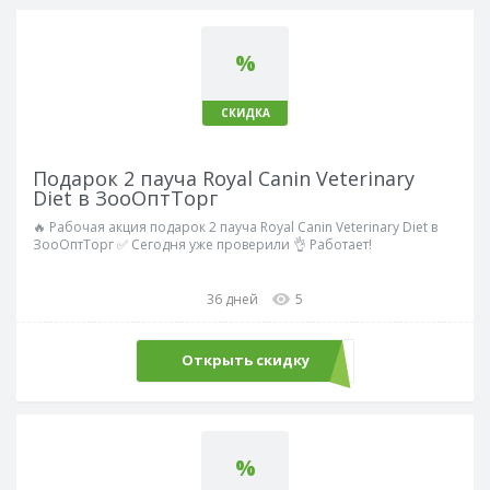
%
СКИДКА
Подарок 2 пауча Royal Canin Veterinary
Diet в ЗооОптТорг
🔥 Рабочая акция подарок 2 пауча Royal Canin Veterinary Diet в
ЗооОптТорг ✅ Сегодня уже проверили 👌 Работает!
36 дней
5
Открыть скидку
%