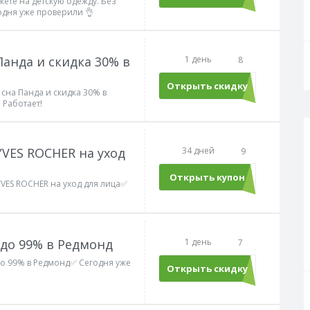
кете на детскую одежду. Без
дня уже проверили 👌
Панда и скидка 30% в
1 день
8
Открыть скидку
 сна Панда и скидка 30% в
 Работает!
YVES ROCHER на уход
34 дней
9
Открыть купон
Sale50
 YVES ROCHER на уход для лица✅
 до 99% в Редмонд
1 день
7
до 99% в Редмонд✅ Сегодня уже
Открыть скидку