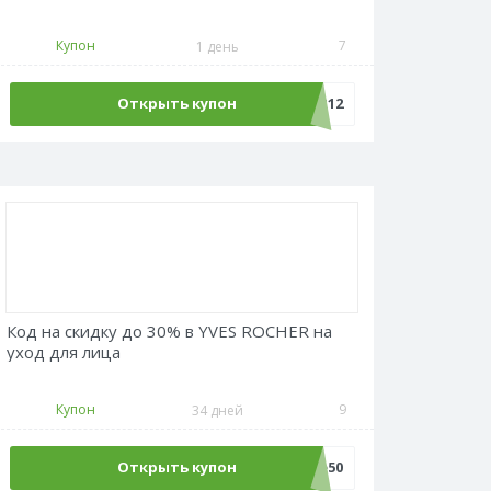
Купон
7
1 день
Открыть купон
REPETITOR12
Код на скидку до 30% в YVES ROCHER на
уход для лица
Купон
9
34 дней
Открыть купон
Sale50