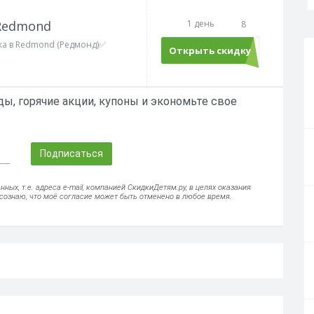
 Redmond
1 день
8
вка в Redmond (Редмонд)✅
Открыть скидку
ы, горячие акции, купоны и экономьте свое
Подписаться
ых, т.е. адреса e-mail, компанией СкидкиДетям.ру, в целях оказания
осознаю, что моё согласие может быть отменено в любое время.