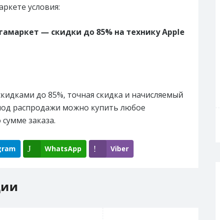
аркете условия:
гамаркет — скидки до 85% на технику Apple
скидками до 85%, точная скидка и начисляемый
риод распродажи можно купить любое
 сумме заказа.
gram
WhatsApp
Viber
ции