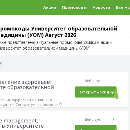
Акции
Промокоды
Новости
Все м
ромокоды Университет образовательной
едицины (УОМ) Август 2026
иже представлены актуальные промокоды, скидки и акции
ниверситет образовательной медицины (УОМ)
М)
равление здоровьем
Действует
5
те образовательной
Открыть скидку
авление здоровьем женщины в
ицины ✅ Сегодня уже проверили 👌
ge management,
Действует
5
 в Университете