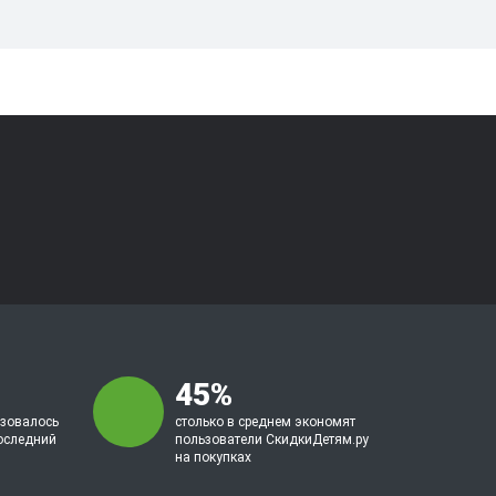
45%
ьзовалось
столько в среднем экономят
оследний
пользователи СкидкиДетям.ру
на покупках