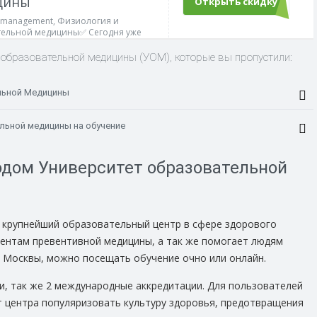
цины
Открыть скидку
e management, Физиология и
тельной медицины✅ Сегодня уже
т образовательной медицины (УОМ), которые вы пропустили:
ельной Медицины
льной медицины на обучение
одом Университет образовательной
 крупнейший образовательный центр в сфере здорового
ментам превентивной медицины, а так же помогает людям
е Москвы, можно посещать обучение очно или онлайн.
и, так же 2 международные аккредитации. Для пользователей
от центра популяризовать культуру здоровья, предотвращения