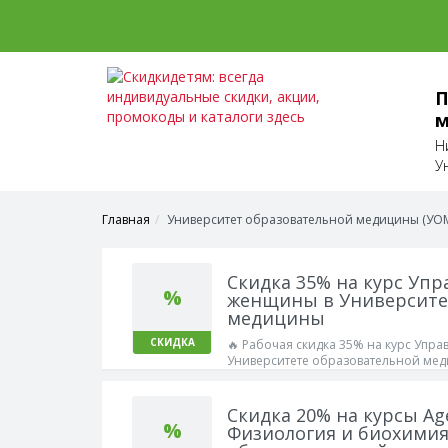
П
м
Н
У
Главная
Университет образовательной медицины (УО
Скидка 35% на курс Уп
%
женщины в Университе
медицины
СКИДКА
🔥 Рабочая скидка 35% на курс Упр
Университете образовательной мед
Работает!
Скидка 20% на курсы A
%
Физиология и биохимия