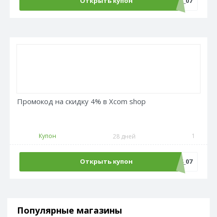
Открыть купон
Адмитад_1_07
Промокод на скидку 4% в Xcom shop
Купон
1
28 дней
Открыть купон
Адмитад_4_07
Популярные магазины