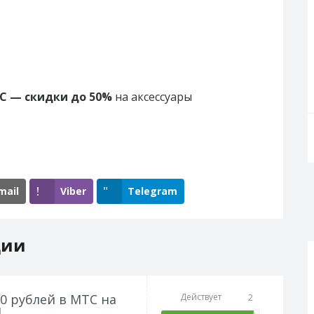
С — скидки до 50%
на аксессуары
mail
Viber
Telegram
ции
0 рублей в МТС на
Действует
2
1