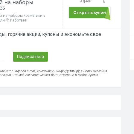
ей на наборы
9 дней
6
es
Открыть купон
ecom
ей на наборы косметики в
и 👌 Работает!
ы, горячие акции, купоны и экономьте свое
Подписаться
ых, т.е. адреса e-mail, компанией СкидкиДетям.ру, в целях оказания
осознаю, что моё согласие может быть отменено в любое время.