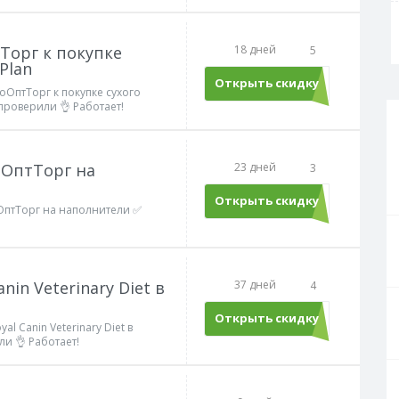
тТорг к покупке
18 дней
5
Plan
Открыть скидку
ооОптТорг к покупке сухого
 проверили 👌 Работает!
оОптТорг на
23 дней
3
Открыть скидку
оОптТорг на наполнители ✅
nin Veterinary Diet в
37 дней
4
Открыть скидку
l Canin Veterinary Diet в
и 👌 Работает!