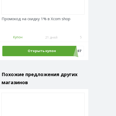
Промокод на скидку 1% в Xcom shop
Купон
5
21 дней
Открыть купон
Адмитад_1_07
Похожие предложения других
магазинов