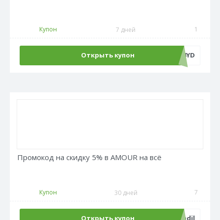
Купон
1
7 дней
Открыть купон
ADM500C4YD
Промокод на скидку 5% в AMOUR на всё
Купон
7
30 дней
Открыть купон
pikadil