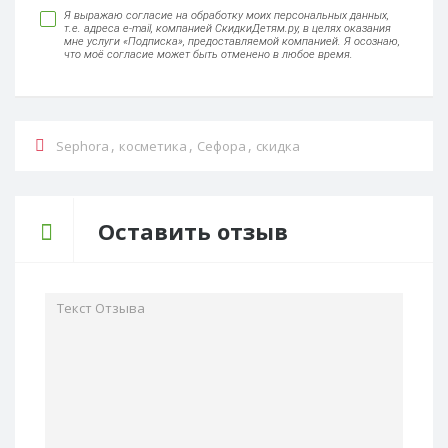
Я выражаю согласие на обработку моих персональных данных,
т.е. адреса e-mail, компанией СкидкиДетям.ру, в целях оказания
мне услуги «Подписка», предоставляемой компанией. Я осознаю,
что моё согласие может быть отменено в любое время.
,
,
,
Sephora
косметика
Сефора
скидка
Оставить отзыв